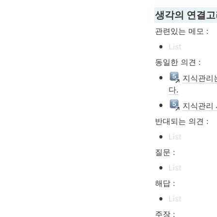
생각의 연결고
관련있는 메모 :
•
동일한 의견 :
•
지식관리는
다.
•
지식관리 
반대되는 의견 :
•
질문 :
•
해답 :
•
주장 :