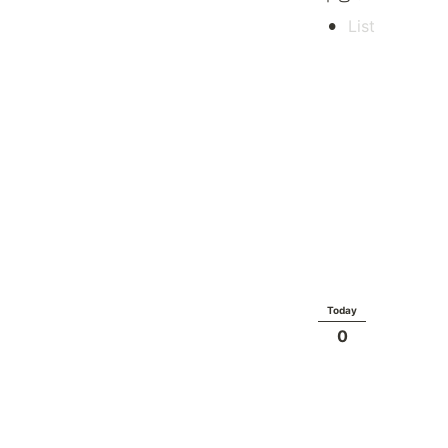
•
Today
0