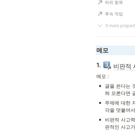
하위 항목
후속 작업
3 more propert
메모
1. 
비판적 
메모 :
•
글을 쓴다는 
혀 모른다면 글
•
주제에 대한 
각을 덧붙여서
•
비판적 사고력
판적인 사고가