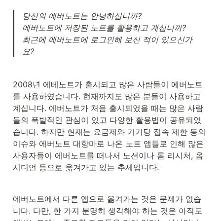
당신의 에버노트는 안녕하십니까? 
에버노트에 저장된 노트를 활용하고 계십니까?
최근에 에버노트에 로그인해 보신 적이 있으신가
요?
2008년 에베노트가 출시되고 많은 사람들이 에버노트
를 사용하였습니다. 현재까지도 많은 분들이 사용하고 
계십니다. 에버노트가 처음 출시되었을 때는 많은 사람
들의 폭발적인 관심이 있고 다양한 활용법이 공유되었
습니다. 하지만 현재는 요금제와 기기당 접속 제한 등의 
이슈와 에버노트 대항마로 나온 노트 앱들로 인해 많은 
사용자들이 에버노트를 떠나서 노션이나 롬 리시처, 옵
시디언 등으로 옮겨가고 있는 추세입니다.
에버노트에서 다른 앱으로 옮겨가는 것은 문제가 없습
니다. 다만, 한 가지 분명히 생각해야 하는 것은 아직도 