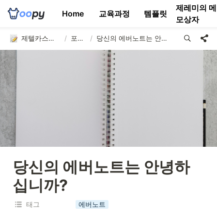
제레미의 메
Home
교육과정
템플릿
모상자
제텔카스텐 연구소
/
포스팅
/
당신의 에버노트는 안녕하십니까?
당신의 에버노트는 안녕하
십니까?
태그
에버노트