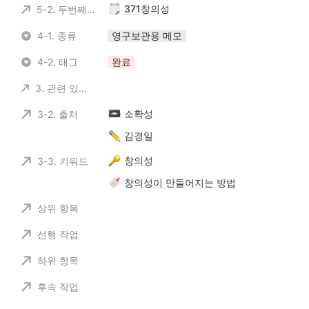
371창의성
5-2. 두번째 뇌
4-1. 종류
영구보관용 메모
4-2. 태그
완료
3. 관련 있는 메모
소확성
3-2. 출처
김경일
창의성
3-3. 키워드
창의성이 만들어지는 방법
상위 항목
선행 작업
하위 항목
후속 작업