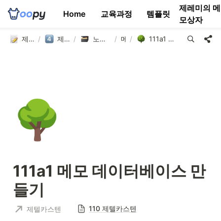
제레미의 메
Home
교육과정
템플릿
모상자
제텔카스텐 연구소
/
제텔카스텐 템플릿
/
노션 제텔카스텐 템플릿
/
메모
/
111a1 메모 데이터베이스 만들기
🌳
111a1 메모 데이터베이스 만
들기
110 제텔카스텐
제텔카스텐