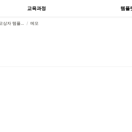
교육과정
템플
제레미의 메모상자 템플릿
/
메모