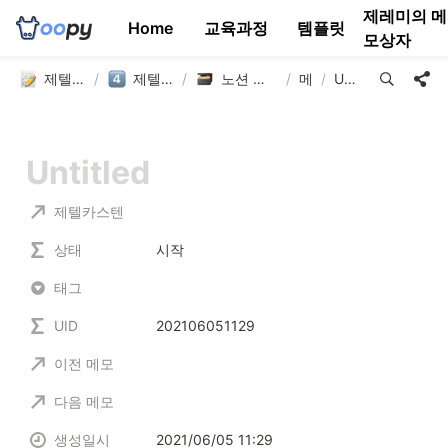
제레미의 메
Home
교육과정
템플릿
모상자
제텔카스텐 연구소
/
제텔카스텐 템플릿
/
노션 제텔카스텐 템플릿
/
메모
/
Untitled
제텔카스텐
상태
시작
태그
UID
202106051129
이전 메모
다음 메모
생성일시
2021/06/05 11:29