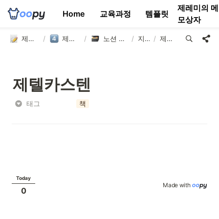
제레미의 메
Home
교육과정
템플릿
모상자
제텔카스텐 연구소
/
제텔카스텐 템플릿
/
노션 제텔카스텐 템플릿
/
지식창고
/
제텔카스텐
제텔카스텐
태그
책
Today
Made with 
0