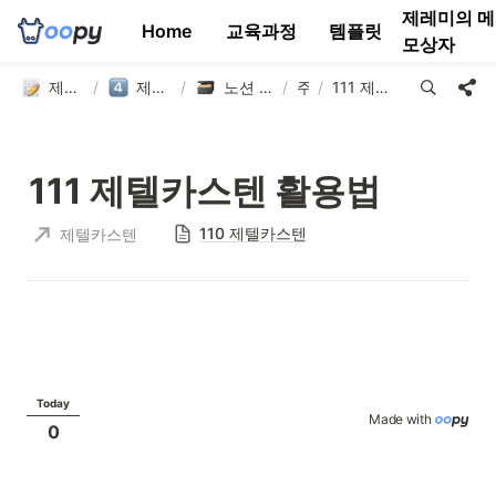
제레미의 메
Home
교육과정
템플릿
모상자
제텔카스텐 연구소
/
제텔카스텐 템플릿
/
노션 제텔카스텐 템플릿
/
주제
/
111 제텔카스텐 활용법
111 제텔카스텐 활용법
110 제텔카스텐
제텔카스텐
Today
Made with 
0