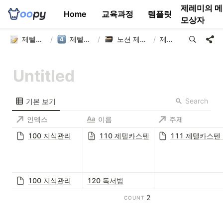
제레미의 메
Home
교육과정
템플릿
모상자
제텔카스텐 연구소
/
제텔카스텐 템플릿
/
노션 제텔카스텐 템플릿
/
제텔카스텐
Search
기본 보기
인덱스
이름
주제
100 지식관리
110 제텔카스텐
111 제텔카스텐
100 지식관리
120 독서법
2
COUNT